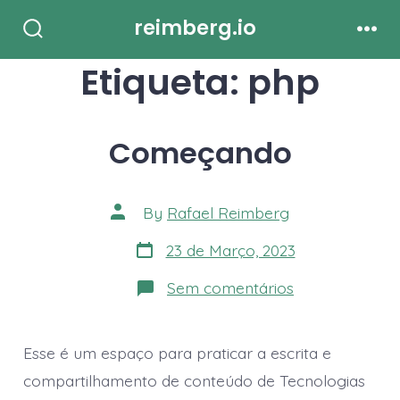
Skip
reimberg.io
to
Search
Men
Toggle
Etiqueta:
php
content
Começando
Post
By
Rafael Reimberg
author
Post
23 de Março, 2023
date
em
Sem comentários
Começando
Esse é um espaço para praticar a escrita e
compartilhamento de conteúdo de Tecnologias