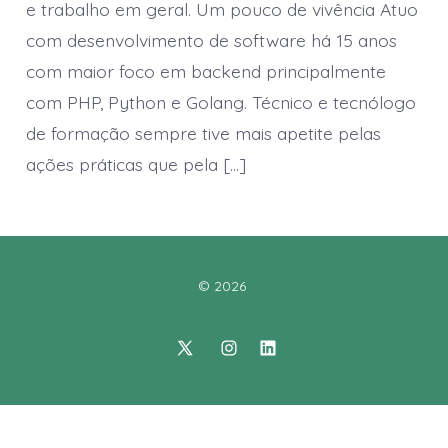
e trabalho em geral. Um pouco de vivência Atuo
com desenvolvimento de software há 15 anos
com maior foco em backend principalmente
com PHP, Python e Golang. Técnico e tecnólogo
de formação sempre tive mais apetite pelas
ações práticas que pela […]
© 2026
Open
Open
Open
X
Instagram
LinkedIn
in
in
in